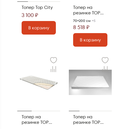
Топер Top City
Топер на
резинке TOP
3 100 ₽
Memory
70×200 см
+5
8 518 ₽
В корзину
В корзину
Топер на
Топер на
резинке TOP
резинке TOP
Elasoft
Strong