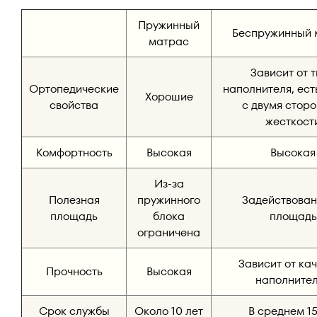
Пружинный
Беспружинный 
матрас
Зависит от 
Ортопедические
наполнителя, ест
Хорошие
свойства
с двумя стор
жесткост
Комфортность
Высокая
Высокая
Из-за
Полезная
пружинного
Задействован
площадь
блока
площадь
ограничена
Зависит от ка
Прочность
Высокая
наполните
Срок службы
Около 10 лет
В среднем 15