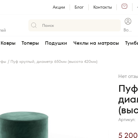
Акции
Блог
Контакты
Войт
тей
и
Ковры
Топеры
Подушки
Чехлы на матрасы
Тумб
/
уфы
Пуф круглый, диаметр 650мм (высота 420мм)
Нет отз
Пуф
диа
(вы
Артикул:
5 200