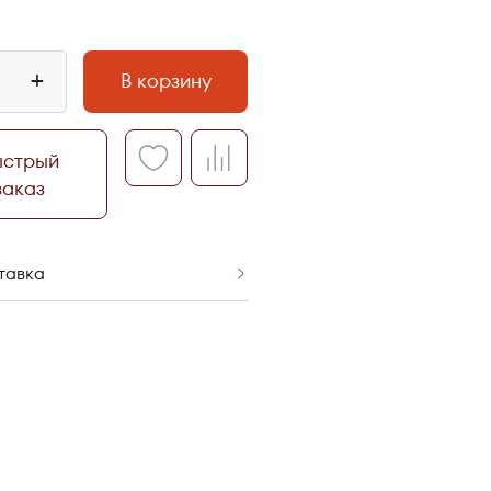
+
В корзину
ыстрый
заказ
тавка
воз со