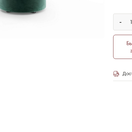
-
Б
Дос
Самовы
склада